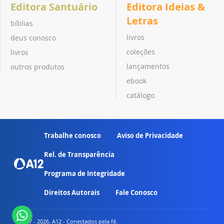
Editora Santuário
Editora Ideias &
Letras
bíblias
livros
deus conosco
coleções
livros
lançamentos
outros produtos
ebook
catálogo
Trabalhe conosco
Aviso de Privacidade
Rel. de Transparência
Programa de Integridade
Direitos Autorais
Fale Conosco
© 2007 - 2026. A12 - Conectados pela fé.