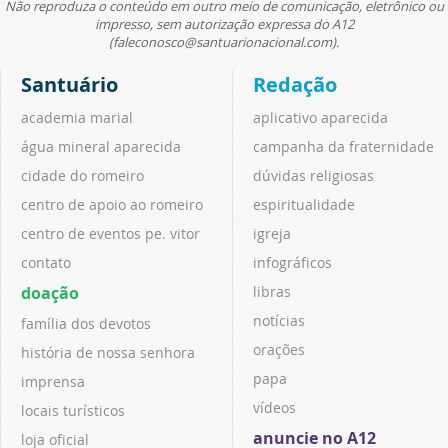
Não reproduza o conteúdo em outro meio de comunicação, eletrônico ou
impresso, sem autorização expressa do A12
(faleconosco@santuarionacional.com).
Santuário
Redação
academia marial
aplicativo aparecida
água mineral aparecida
campanha da fraternidade
cidade do romeiro
dúvidas religiosas
centro de apoio ao romeiro
espiritualidade
centro de eventos pe. vitor
igreja
contato
infográficos
doação
libras
notícias
família dos devotos
orações
história de nossa senhora
papa
imprensa
vídeos
locais turísticos
anuncie no A12
loja oficial