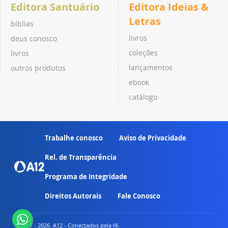
Editora Santuário
Editora Ideias &
Letras
bíblias
livros
deus conosco
coleções
livros
lançamentos
outros produtos
ebook
catálogo
Trabalhe conosco
Aviso de Privacidade
Rel. de Transparência
Programa de Integridade
Direitos Autorais
Fale Conosco
© 2007 - 2026. A12 - Conectados pela fé.