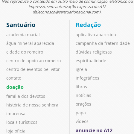
Não reproduza o conteúdo em outro meio de comunicação, eletrônico ou
impresso, sem autorização expressa do A12
(faleconosco@santuarionacional.com).
Santuário
Redação
academia marial
aplicativo aparecida
água mineral aparecida
campanha da fraternidade
cidade do romeiro
dúvidas religiosas
centro de apoio ao romeiro
espiritualidade
centro de eventos pe. vitor
igreja
contato
infográficos
doação
libras
notícias
família dos devotos
orações
história de nossa senhora
papa
imprensa
vídeos
locais turísticos
anuncie no A12
loja oficial