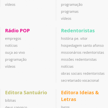
vídeos
programação
programas
vídeos
Rádio POP
Redentoristas
empregos
história pe. vitor
notícias
hospedagem santo afonso
ouça ao vivo
missionários redentoristas
programação
missões redentoristas
vídeos
notícias
obras sociais redentoristas
secretariado vocacional
Editora Santuário
Editora Ideias &
Letras
bíblias
livros
deus conosco