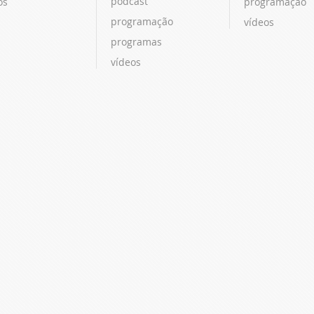
podcast
os
programação
programação
vídeos
programas
vídeos