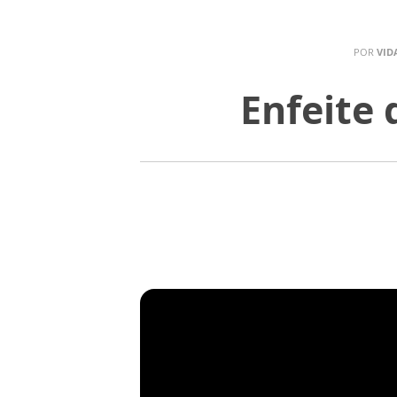
POR
VID
Enfeite 