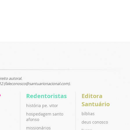
reito autoral.
12 (faleconosco@santuarionacional.com).
P
Redentoristas
Editora
Santuário
história pe. vitor
bíblias
hospedagem santo
afonso
deus conosco
missionários