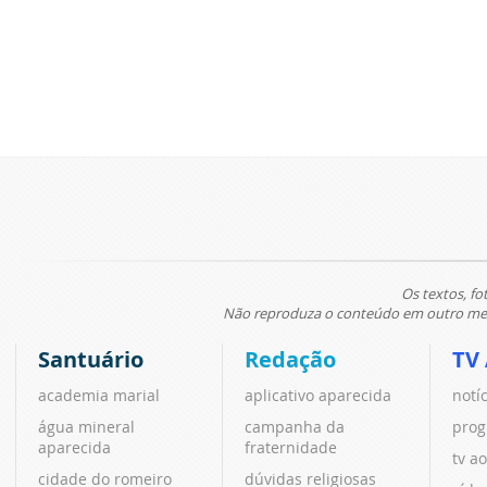
Os textos, fo
Não reproduza o conteúdo em outro meio
Santuário
Redação
TV
academia marial
aplicativo aparecida
notí
água mineral
campanha da
prog
aparecida
fraternidade
tv ao
cidade do romeiro
dúvidas religiosas