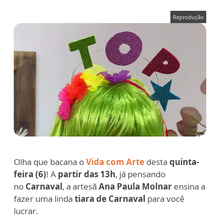
Reprodução
Olha que bacana o
Vida com Arte
desta
quinta-
feira (6)
! A
partir das 13h
, já pensando
no
C
arnaval
, a artesã
Ana Paula Molnar
ensina a
fazer uma linda
t
iara de Carnaval
para você
lucrar.