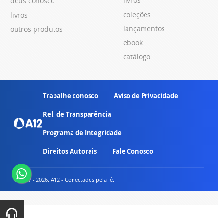
livros
deus conosco
coleções
livros
lançamentos
outros produtos
ebook
catálogo
Trabalhe conosco
Aviso de Privacidade
Rel. de Transparência
Programa de Integridade
Direitos Autorais
Fale Conosco
© 2007 - 2026. A12 - Conectados pela fé.