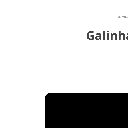
POR
VID
Galinh