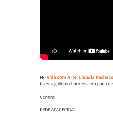
No
Vida com Arte
,
Claudia Pachec
fazer a galinha charmosa em pano de
Confira!
REDE APARECIDA