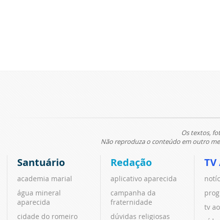
Os textos, fo
Não reproduza o conteúdo em outro meio
Santuário
Redação
TV
academia marial
aplicativo aparecida
notí
água mineral
campanha da
prog
aparecida
fraternidade
tv ao
cidade do romeiro
dúvidas religiosas