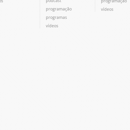
podcast
os
programação
programação
vídeos
programas
vídeos