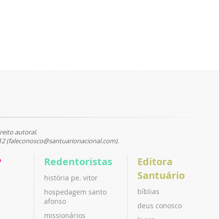
reito autoral.
12 (faleconosco@santuarionacional.com).
P
Redentoristas
Editora
Santuário
história pe. vitor
bíblias
hospedagem santo
afonso
deus conosco
missionários