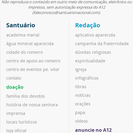
Não reproduza o conteúdo em outro meio de comunicação, eletrônico ou
impresso, sem autorização expressa do A12
(faleconosco@santuarionacional.com).
Santuário
Redação
academia marial
aplicativo aparecida
água mineral aparecida
campanha da fraternidade
cidade do romeiro
dúvidas religiosas
centro de apoio ao romeiro
espiritualidade
centro de eventos pe. vitor
igreja
contato
infográficos
doação
libras
notícias
família dos devotos
orações
história de nossa senhora
papa
imprensa
vídeos
locais turísticos
anuncie no A12
loja oficial