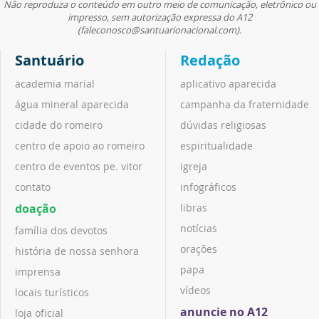
Não reproduza o conteúdo em outro meio de comunicação, eletrônico ou
impresso, sem autorização expressa do A12
(faleconosco@santuarionacional.com).
Santuário
Redação
academia marial
aplicativo aparecida
água mineral aparecida
campanha da fraternidade
cidade do romeiro
dúvidas religiosas
centro de apoio ao romeiro
espiritualidade
centro de eventos pe. vitor
igreja
contato
infográficos
doação
libras
notícias
família dos devotos
orações
história de nossa senhora
papa
imprensa
vídeos
locais turísticos
anuncie no A12
loja oficial