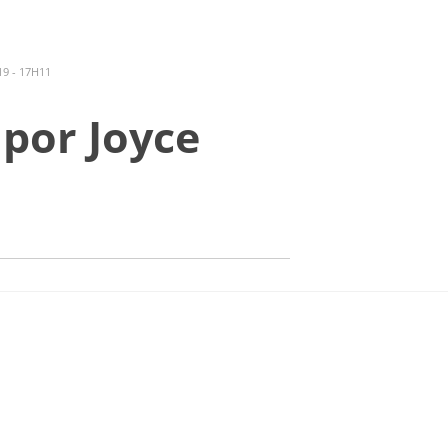
Fazer login
PT
9 - 17H11
O ASSISTIR
ANUNCIE
por Joyce
ito autoral.
 (faleconosco@santuarionacional.com).
O VIVO
P
Redentoristas
Editora
Santuário
história pe. vitor
bíblias
hospedagem santo