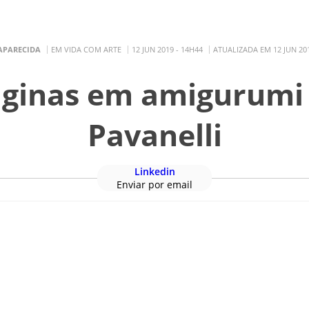
APARECIDA
EM VIDA COM ARTE
12 JUN 2019 - 14H44
ATUALIZADA EM 12 JUN 201
tv ao vivo
programação
FAÇA SUA DOAÇÃO
COM
ginas em amigurumi 
Pavanelli
Linkedin
Enviar por email
fotos, artes e vídeos do A12 estão protegidos pela legislação brasileira sobre dire
io de comunicação, eletrônico ou impresso, sem autorização expressa do A12
TV A
Aparecida
Rádio
Rádio PO
Aparecida
as
empregos
notícias
amação
notícias