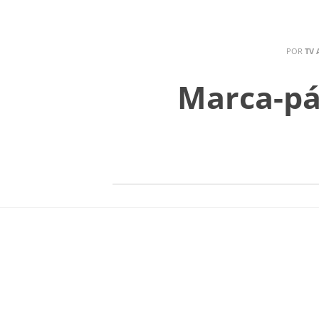
POR
TV 
últimas
programas
MENU
Marca-pá
Os textos, 
Não reproduza o conteúdo em outro me
Santuário
Redação
TV 
academia marial
aplicativo aparecida
notíci
água mineral aparecida
campanha da
progr