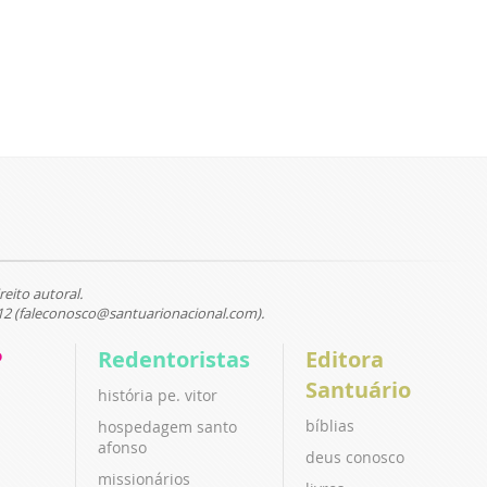
reito autoral.
12 (faleconosco@santuarionacional.com).
P
Redentoristas
Editora
Santuário
história pe. vitor
bíblias
hospedagem santo
afonso
deus conosco
missionários