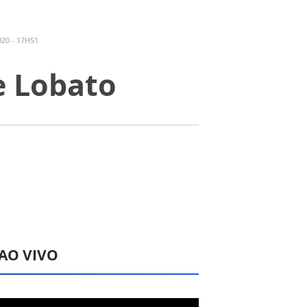
20 - 17H51
e Lobato
 AO VIVO