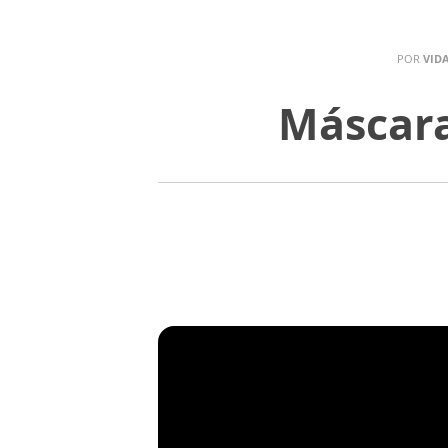
POR
VID
Máscara