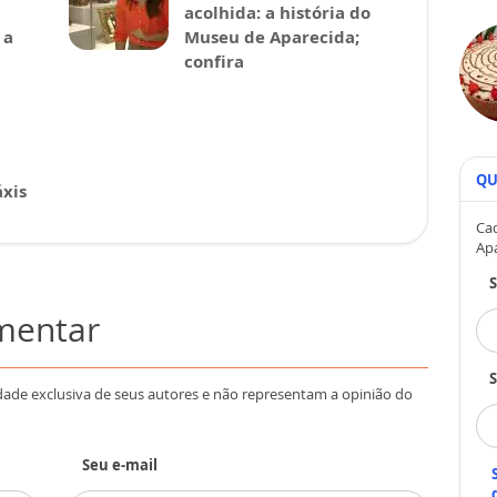
acolhida: a história do
 a
Museu de Aparecida;
confira
QU
xis
Cad
Ap
omentar
S
dade exclusiva de seus autores e não representam a opinião do
Seu e-mail