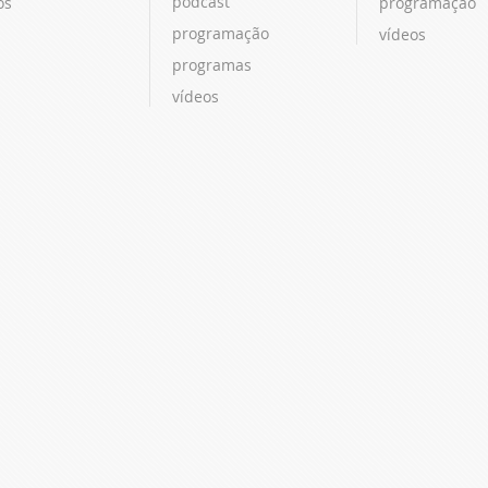
podcast
os
programação
programação
vídeos
programas
vídeos