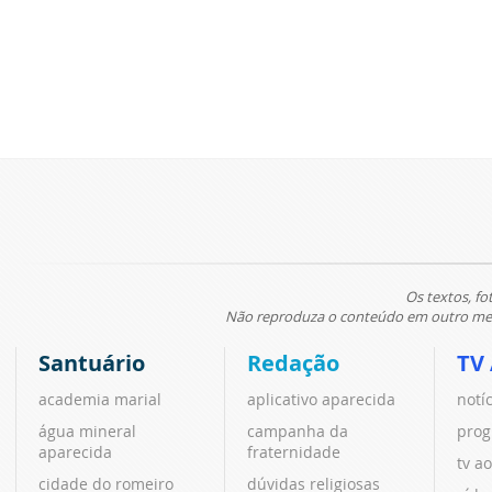
Os textos, fo
Não reproduza o conteúdo em outro meio
Santuário
Redação
TV
academia marial
aplicativo aparecida
notí
água mineral
campanha da
prog
aparecida
fraternidade
tv ao
cidade do romeiro
dúvidas religiosas