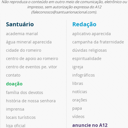
Não reproduza o conteúdo em outro meio de comunicação, eletrônico ou
impresso, sem autorização expressa do A12
(faleconosco@santuarionacional.com).
Santuário
Redação
academia marial
aplicativo aparecida
água mineral aparecida
campanha da fraternidade
cidade do romeiro
dúvidas religiosas
centro de apoio ao romeiro
espiritualidade
centro de eventos pe. vitor
igreja
contato
infográficos
doação
libras
notícias
família dos devotos
orações
história de nossa senhora
papa
imprensa
vídeos
locais turísticos
anuncie no A12
loja oficial