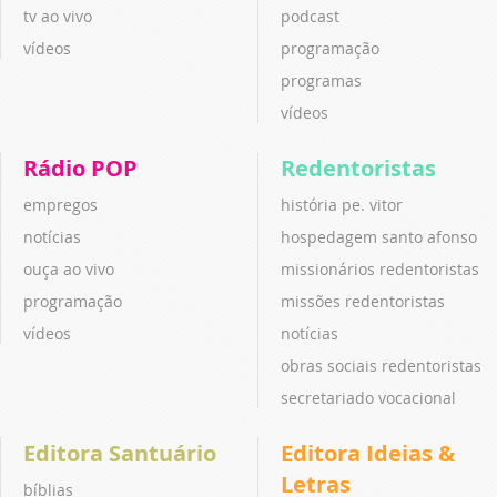
tv ao vivo
podcast
vídeos
programação
programas
vídeos
Rádio POP
Redentoristas
empregos
história pe. vitor
notícias
hospedagem santo afonso
ouça ao vivo
missionários redentoristas
programação
missões redentoristas
vídeos
notícias
obras sociais redentoristas
secretariado vocacional
Editora Santuário
Editora Ideias &
Letras
bíblias