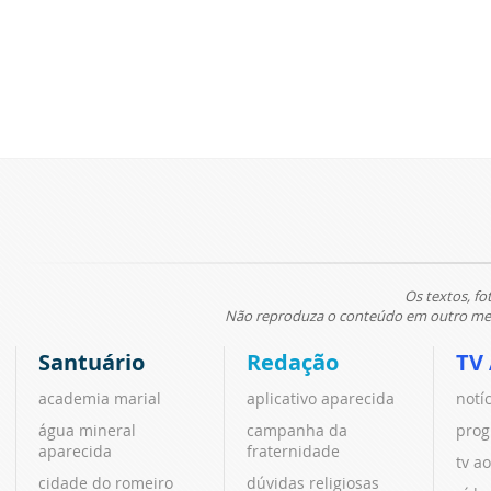
Os textos, fo
Não reproduza o conteúdo em outro meio
Santuário
Redação
TV
academia marial
aplicativo aparecida
notí
água mineral
campanha da
prog
aparecida
fraternidade
tv ao
cidade do romeiro
dúvidas religiosas