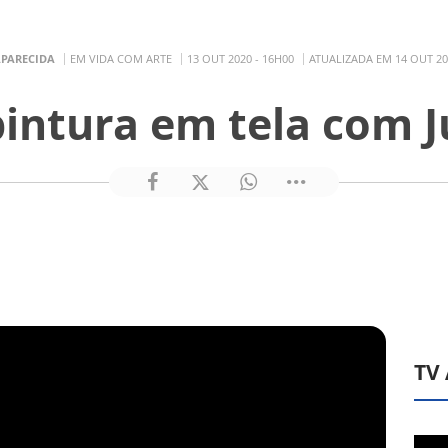
APARECIDA
EM VIDA COM ARTE
13 OUT 2020 - 16H00
ATUALIZADA EM 14 OUT 20
intura em tela com J
TV