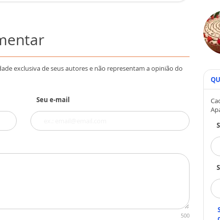
omentar
dade exclusiva de seus autores e não representam a opinião do
QU
Seu e-mail
Cad
Ap
S
500