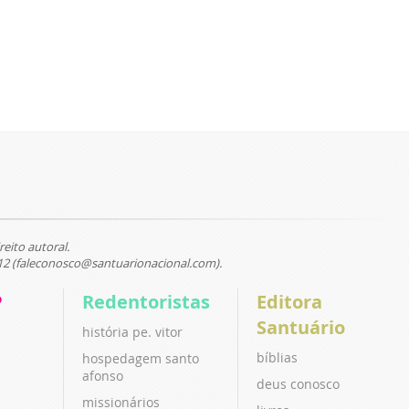
reito autoral.
12 (faleconosco@santuarionacional.com).
P
Redentoristas
Editora
Santuário
história pe. vitor
bíblias
hospedagem santo
afonso
deus conosco
missionários