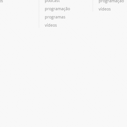
podcast
os
programação
programação
vídeos
programas
vídeos