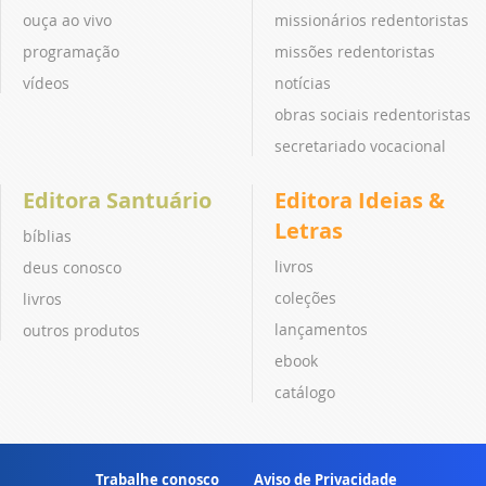
ouça ao vivo
missionários redentoristas
programação
missões redentoristas
vídeos
notícias
obras sociais redentoristas
secretariado vocacional
Editora Santuário
Editora Ideias &
Letras
bíblias
livros
deus conosco
coleções
livros
lançamentos
outros produtos
ebook
catálogo
Trabalhe conosco
Aviso de Privacidade