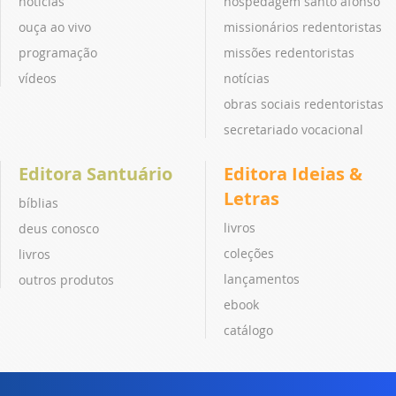
notícias
hospedagem santo afonso
ouça ao vivo
missionários redentoristas
programação
missões redentoristas
vídeos
notícias
obras sociais redentoristas
secretariado vocacional
Editora Santuário
Editora Ideias &
Letras
bíblias
livros
deus conosco
coleções
livros
lançamentos
outros produtos
ebook
catálogo