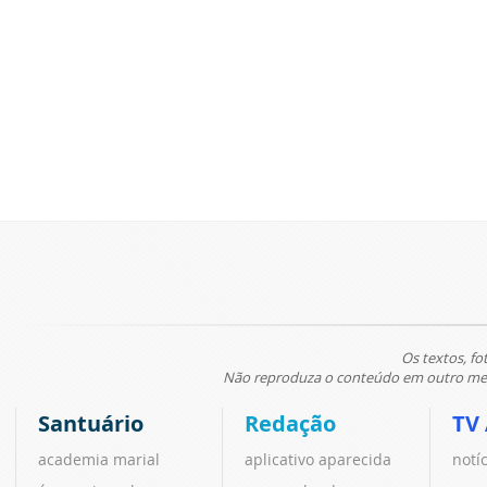
Os textos, fo
Não reproduza o conteúdo em outro meio
Santuário
Redação
TV
academia marial
aplicativo aparecida
notí