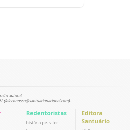
reito autoral.
12 (faleconosco@santuarionacional.com).
P
Redentoristas
Editora
Santuário
história pe. vitor