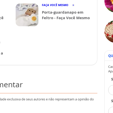
FAÇA VOCÊ MESMO
Porta-guardanapo em
cê
Feltro - Faça Você Mesmo
s
 a
QU
Cad
Ap
omentar
dade exclusiva de seus autores e não representam a opinião do
S