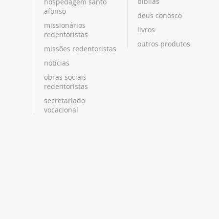
bíblias
hospedagem santo
afonso
deus conosco
missionários
livros
redentoristas
outros produtos
missões redentoristas
notícias
obras sociais
redentoristas
secretariado
vocacional