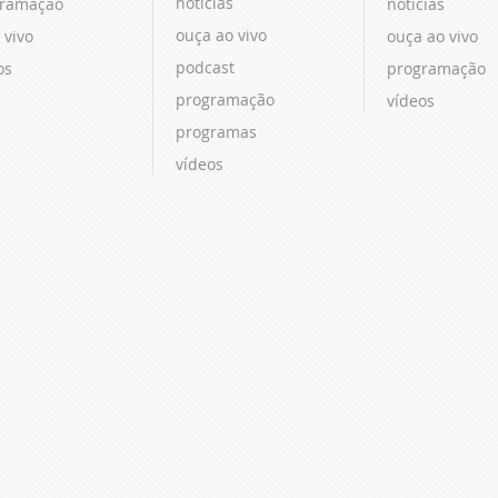
notícias
ramação
notícias
ouça ao vivo
 vivo
ouça ao vivo
podcast
os
programação
programação
vídeos
programas
vídeos