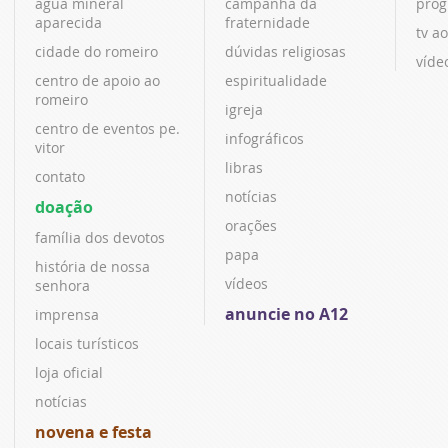
água mineral
campanha da
prog
aparecida
fraternidade
tv ao
cidade do romeiro
dúvidas religiosas
víde
centro de apoio ao
espiritualidade
romeiro
igreja
centro de eventos pe.
infográficos
vitor
libras
contato
notícias
doação
orações
família dos devotos
papa
história de nossa
vídeos
senhora
anuncie no A12
imprensa
locais turísticos
loja oficial
notícias
novena e festa