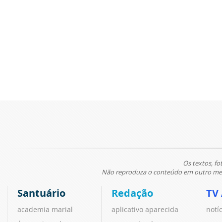
Os textos, fo
Não reproduza o conteúdo em outro meio
Santuário
Redação
TV
academia marial
aplicativo aparecida
notí