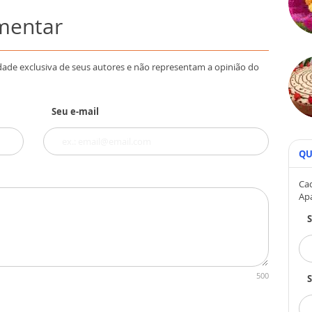
omentar
dade exclusiva de seus autores e não representam a opinião do
Seu e-mail
QU
Cad
Ap
500
S