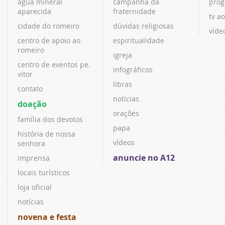
água mineral
campanha da
prog
aparecida
fraternidade
tv ao
cidade do romeiro
dúvidas religiosas
víde
centro de apoio ao
espiritualidade
romeiro
igreja
centro de eventos pe.
infográficos
vitor
libras
contato
notícias
doação
orações
família dos devotos
papa
história de nossa
vídeos
senhora
anuncie no A12
imprensa
locais turísticos
loja oficial
notícias
novena e festa