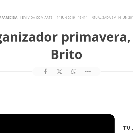
 APARECIDA
EM VIDA COM ARTE
14 JUN 2019 - 16H14
ATUALIZADA EM 14 JUN 201
anizador primavera, 
Brito
TV