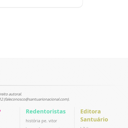
reito autoral.
12 (faleconosco@santuarionacional.com).
P
Redentoristas
Editora
Santuário
história pe. vitor