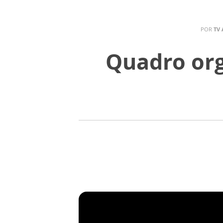
POR
TV
Quadro org