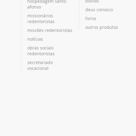
bíblias
hospedagem santo
afonso
deus conosco
missionários
livros
redentoristas
outros produtos
missões redentoristas
notícias
obras sociais
redentoristas
secretariado
vocacional