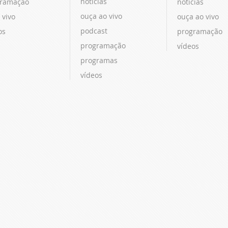
notícias
ramação
notícias
ouça ao vivo
 vivo
ouça ao vivo
podcast
os
programação
programação
vídeos
programas
vídeos