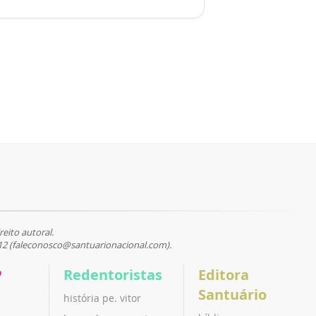
reito autoral.
12 (faleconosco@santuarionacional.com).
P
Redentoristas
Editora
Santuário
história pe. vitor