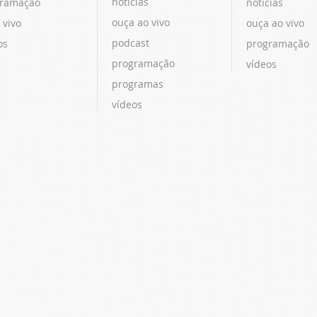
notícias
ramação
notícias
ouça ao vivo
 vivo
ouça ao vivo
podcast
os
programação
programação
vídeos
programas
vídeos