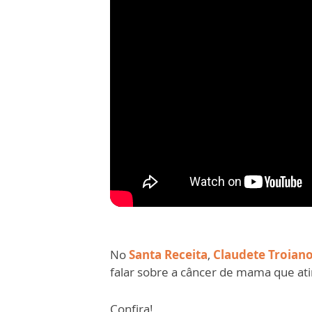
No
Santa Receita
,
Claudete Troian
falar sobre a câncer de mama que ati
Confira!