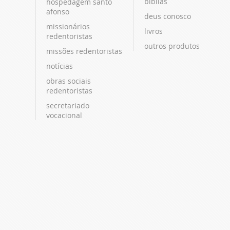
bíblias
hospedagem santo
afonso
deus conosco
missionários
livros
redentoristas
outros produtos
missões redentoristas
notícias
obras sociais
redentoristas
secretariado
vocacional