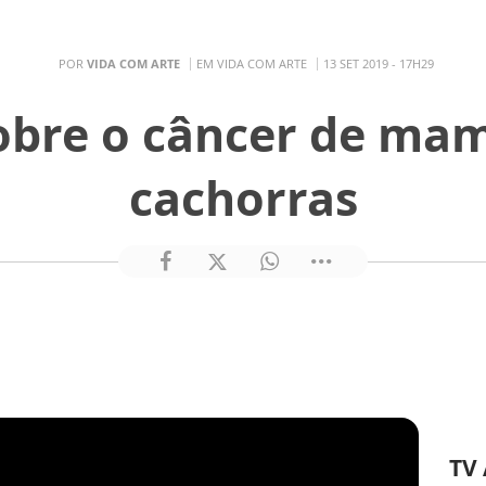
POR
VIDA COM ARTE
EM VIDA COM ARTE
13 SET 2019 - 17H29
obre o câncer de ma
cachorras
TV