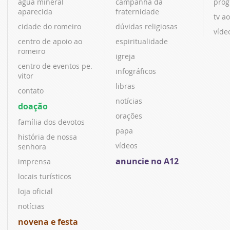
água mineral
campanha da
prog
aparecida
fraternidade
tv ao
cidade do romeiro
dúvidas religiosas
víde
centro de apoio ao
espiritualidade
romeiro
igreja
centro de eventos pe.
infográficos
vitor
libras
contato
notícias
doação
orações
família dos devotos
papa
história de nossa
vídeos
senhora
anuncie no A12
imprensa
locais turísticos
loja oficial
notícias
novena e festa