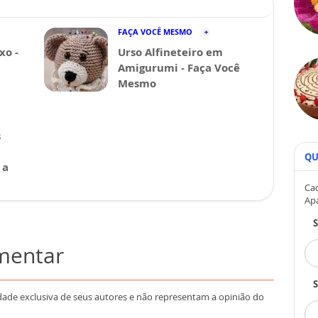
FAÇA VOCÊ MESMO
xo -
Urso Alfineteiro em
Amigurumi - Faça Você
Mesmo
s
QU
 a
Cad
Ap
omentar
S
dade exclusiva de seus autores e não representam a opinião do