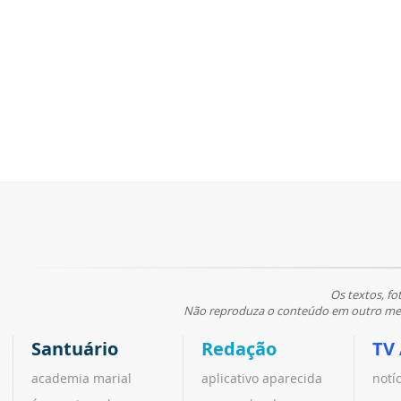
Os textos, fo
Não reproduza o conteúdo em outro meio
Santuário
Redação
TV
academia marial
aplicativo aparecida
notí