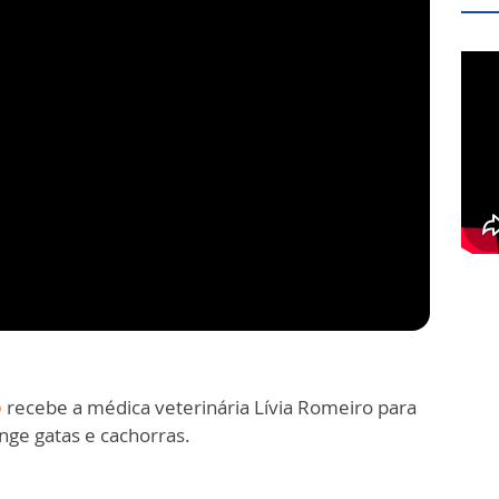
o
recebe a médica veterinária Lívia Romeiro para
nge gatas e cachorras.