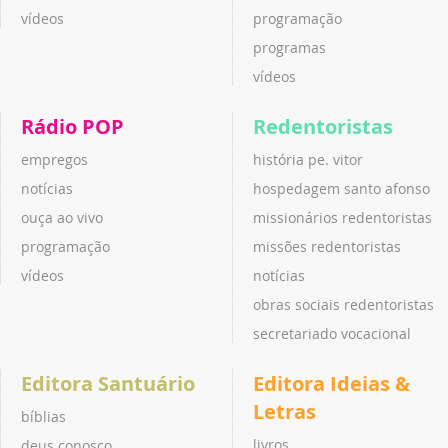
vídeos
programação
programas
vídeos
Rádio POP
Redentoristas
empregos
história pe. vitor
notícias
hospedagem santo afonso
ouça ao vivo
missionários redentoristas
programação
missões redentoristas
vídeos
notícias
obras sociais redentoristas
secretariado vocacional
Editora Santuário
Editora Ideias &
Letras
bíblias
livros
deus conosco