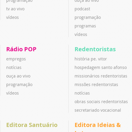
programação
ouça ao vivo
tv ao vivo
podcast
vídeos
programação
programas
vídeos
Rádio POP
Redentoristas
empregos
história pe. vitor
notícias
hospedagem santo afonso
ouça ao vivo
missionários redentoristas
programação
missões redentoristas
vídeos
notícias
obras sociais redentoristas
secretariado vocacional
Editora Santuário
Editora Ideias &