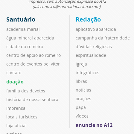
impresso, sem autorização expressa do A12
(faleconosco@santuarionacional.com).
Santuário
Redação
academia marial
aplicativo aparecida
água mineral aparecida
campanha da fraternidade
cidade do romeiro
dúvidas religiosas
centro de apoio ao romeiro
espiritualidade
centro de eventos pe. vitor
igreja
contato
infográficos
doação
libras
notícias
família dos devotos
orações
história de nossa senhora
papa
imprensa
vídeos
locais turísticos
anuncie no A12
loja oficial