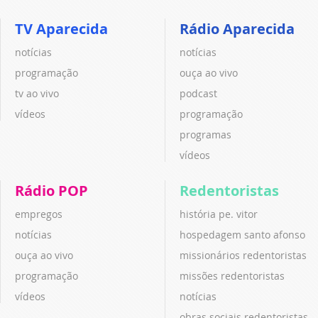
TV Aparecida
Rádio Aparecida
notícias
notícias
programação
ouça ao vivo
tv ao vivo
podcast
vídeos
programação
programas
vídeos
Rádio POP
Redentoristas
empregos
história pe. vitor
notícias
hospedagem santo afonso
ouça ao vivo
missionários redentoristas
programação
missões redentoristas
vídeos
notícias
obras sociais redentoristas