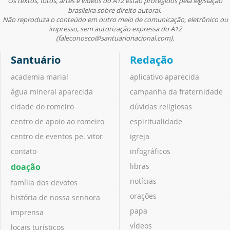
Os textos, fotos, artes e vídeos do A12 estão protegidos pela legislação
brasileira sobre direito autoral.
Não reproduza o conteúdo em outro meio de comunicação, eletrônico ou
impresso, sem autorização expressa do A12
(faleconosco@santuarionacional.com).
Santuário
Redação
academia marial
aplicativo aparecida
água mineral aparecida
campanha da fraternidade
cidade do romeiro
dúvidas religiosas
centro de apoio ao romeiro
espiritualidade
centro de eventos pe. vitor
igreja
contato
infográficos
doação
libras
notícias
família dos devotos
orações
história de nossa senhora
papa
imprensa
vídeos
locais turísticos