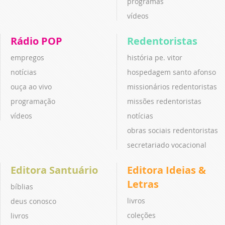
programas
vídeos
Rádio POP
Redentoristas
empregos
história pe. vitor
notícias
hospedagem santo afonso
ouça ao vivo
missionários redentoristas
programação
missões redentoristas
vídeos
notícias
obras sociais redentoristas
secretariado vocacional
Editora Santuário
Editora Ideias &
Letras
bíblias
livros
deus conosco
coleções
livros