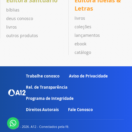
Editora Santuário
Editora Ideias &
Letras
bíblias
livros
deus conosco
coleções
livros
lançamentos
outros produtos
ebook
catálogo
Trabalhe conosco
Aviso de Privacidade
Rel. de Transparência
Programa de Integridade
Direitos Autorais
Fale Conosco
© 2007 - 2026. A12 - Conectados pela fé.