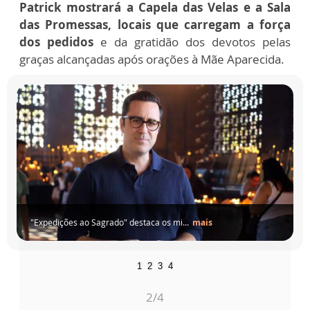
Patrick mostrará a Capela das Velas e a Sala
das Promessas, locais que carregam a força
dos pedidos
e da gratidão dos devotos pelas
graças alcançadas após orações à Mãe Aparecida.
"Expedições ao Sagrado" destaca os mi...
mais
1
2
3
4
2
/4