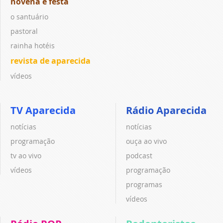
novena e festa
o santuário
pastoral
rainha hotéis
revista de aparecida
vídeos
TV Aparecida
Rádio Aparecida
notícias
notícias
programação
ouça ao vivo
tv ao vivo
podcast
vídeos
programação
programas
vídeos