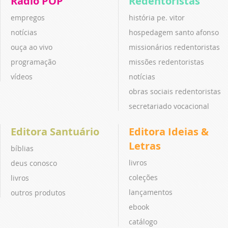
Rádio POP
Redentoristas
empregos
história pe. vitor
notícias
hospedagem santo afonso
ouça ao vivo
missionários redentoristas
programação
missões redentoristas
vídeos
notícias
obras sociais redentoristas
secretariado vocacional
Editora Santuário
Editora Ideias &
Letras
bíblias
livros
deus conosco
coleções
livros
lançamentos
outros produtos
ebook
catálogo