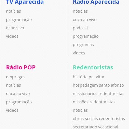
TV Aparecida
Rádio Aparecida
notícias
notícias
programação
ouça ao vivo
tv ao vivo
podcast
vídeos
programação
programas
vídeos
Rádio POP
Redentoristas
empregos
história pe. vitor
notícias
hospedagem santo afonso
ouça ao vivo
missionários redentoristas
programação
missões redentoristas
vídeos
notícias
obras sociais redentoristas
secretariado vocacional