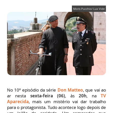
Moris Pucchio/ Lux Vide
No 10º episódio da série
Don Matteo
, que vai ao
ar nesta
sexta-feira (06)
, às
20h
, na
TV
Aparecida
, mais um mistério vai dar trabalho
para o protagonista. Tudo acontece logo depois de