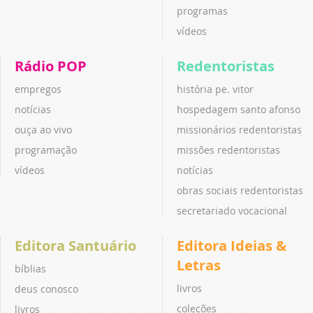
programas
vídeos
Rádio POP
Redentoristas
empregos
história pe. vitor
notícias
hospedagem santo afonso
ouça ao vivo
missionários redentoristas
programação
missões redentoristas
vídeos
notícias
obras sociais redentoristas
secretariado vocacional
Editora Santuário
Editora Ideias &
Letras
bíblias
livros
deus conosco
coleções
livros