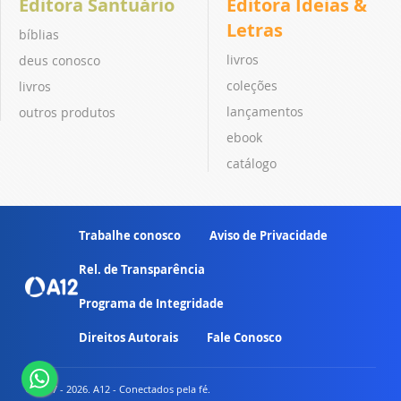
Editora Santuário
Editora Ideias &
Letras
bíblias
livros
deus conosco
coleções
livros
lançamentos
outros produtos
ebook
catálogo
Trabalhe conosco
Aviso de Privacidade
Rel. de Transparência
Programa de Integridade
Direitos Autorais
Fale Conosco
© 2007 - 2026. A12 - Conectados pela fé.