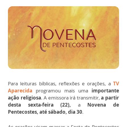
Para leituras bíblicas, reflexões e orações, a
TV
Aparecida
programou mais uma
importante
ação religiosa
. A emissora irá transmitir,
a partir
desta sexta-feira (22),
a
Novena de
Pentecostes,
até sábado, dia 30
.
As orações visam marcar a Festa de Pentecostes