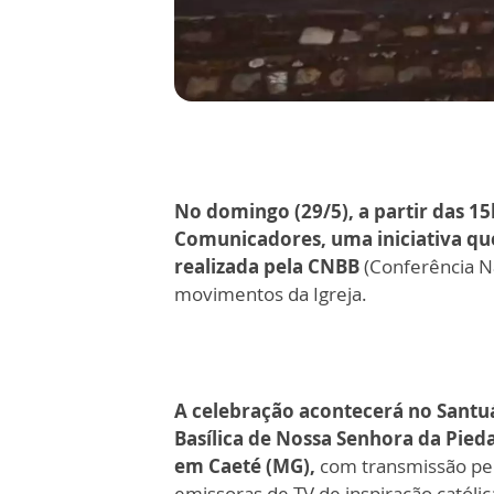
No domingo (29/5), a partir das 15h
Comunicadores, uma iniciativa qu
realizada pela CNBB
(Conferência N
movimentos da Igreja.
A celebração acontecerá no Santu
Basílica de Nossa Senhora da Pied
em Caeté (MG),
com transmissão pe
emissoras de TV de inspiração católic