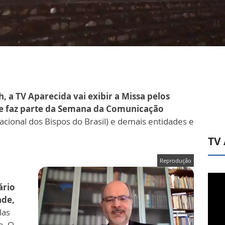
, a TV Aparecida vai exibir a Missa pelos
e faz parte da Semana da Comunicação
acional dos Bispos do Brasil) e demais entidades e
TV
Reprodução
ário
ade,
las
a. O