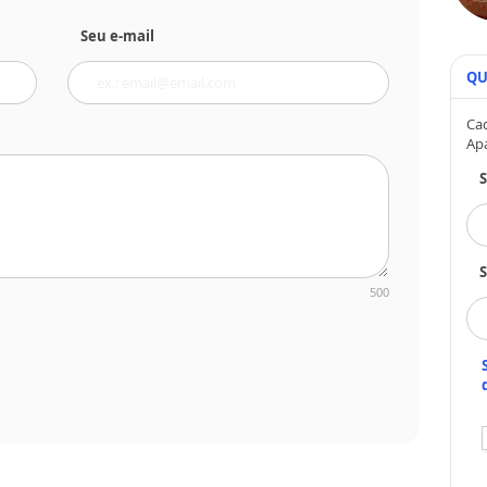
Seu e-mail
QU
Cad
Ap
S
500