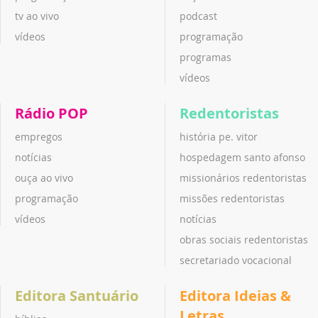
tv ao vivo
podcast
vídeos
programação
programas
vídeos
Rádio POP
Redentoristas
empregos
história pe. vitor
notícias
hospedagem santo afonso
ouça ao vivo
missionários redentoristas
programação
missões redentoristas
vídeos
notícias
obras sociais redentoristas
secretariado vocacional
Editora Santuário
Editora Ideias &
Letras