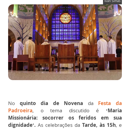
Ivan Simas
No
quinto dia de Novena
da
Festa da
Padroeira
, o tema discutido é
‘Maria
Missionária: socorrer os feridos em sua
dignidade’.
As celebrações da
Tarde, às 15h
, e