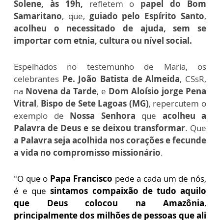
Solene, às 19h,
refletem o
papel do Bom
Samaritano
, que,
guiado pelo Espírito Santo
,
acolheu o necessitado de ajuda, sem se
importar com
etnia, cultura ou nível social.
Espelhados no testemunho de Maria, os
celebrantes
Pe. João Batista de Almeida
, CSsR,
na
Novena da Tarde
, e
Dom Aloísio jorge Pena
Vitral
,
Bispo de Sete Lagoas (MG)
, repercutem o
exemplo de
Nossa Senhora
que
acolheu a
Palavra de Deus e se deixou transformar
.
Que
a Palavra seja acolhida nos corações e fecunde
a vida no compromisso missionário
.
"
O que o
Papa Francisco
pede a cada um de nós,
é e que
sintamos compaixão de tudo aquilo
que Deus colocou na Amazônia
,
principalmente dos milhões de pessoas que ali