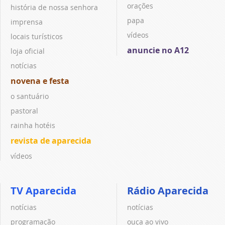
orações
história de nossa senhora
papa
imprensa
vídeos
locais turísticos
anuncie no A12
loja oficial
notícias
novena e festa
o santuário
pastoral
rainha hotéis
revista de aparecida
vídeos
TV Aparecida
Rádio Aparecida
notícias
notícias
programação
ouça ao vivo