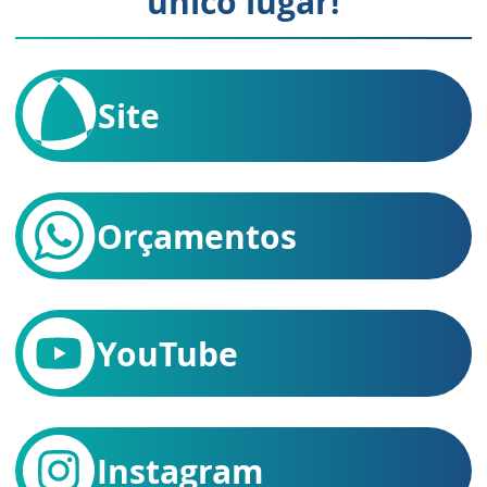
único lugar!
Site
Orçamentos
YouTube
Instagram