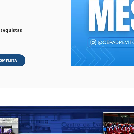
atequistas
COMPLETA