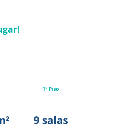
ugar!
1º Piso
(Arena + Arquib)
uib)
m²
9 salas