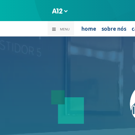
home
sobre nós
c
MENU