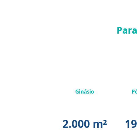
Para
Ginásio
Pé
(Arena + Arquib)
(Ar
2.000 m²
19