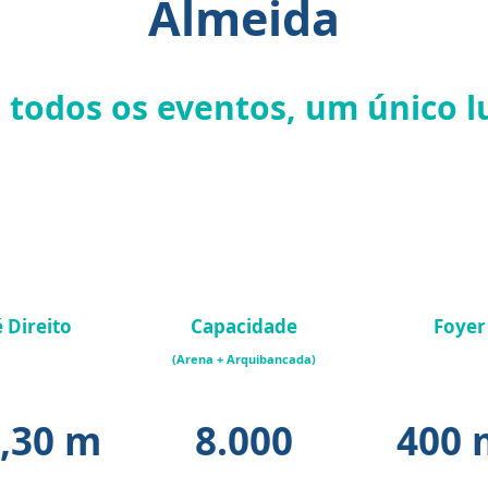
Almeida
 todos os eventos, um único l
 Direito
Capacidade
Foyer
ena + Arquib)
(Arena + Arquibancada)
(Arena + Arq
,30 m
8.000
400 