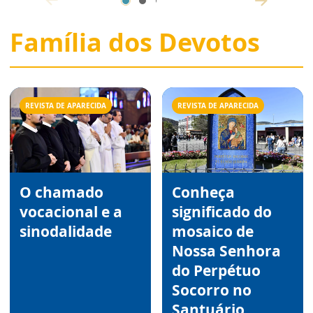
Família dos Devotos
REVISTA DE APARECIDA
REVISTA DE APARECIDA
O chamado
Conheça
vocacional e a
significado do
sinodalidade
mosaico de
Nossa Senhora
do Perpétuo
Socorro no
Santuário