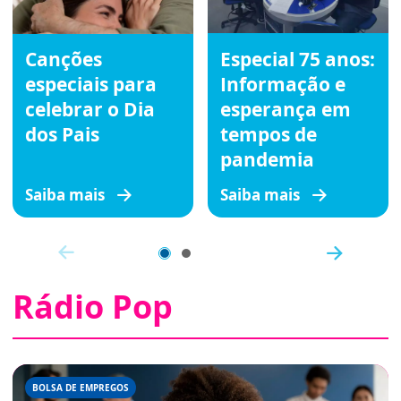
Canções
Especial 75 anos:
especiais para
Informação e
celebrar o Dia
esperança em
dos Pais
tempos de
pandemia
Saiba mais
Saiba mais
Rádio Pop
BOLSA DE EMPREGOS