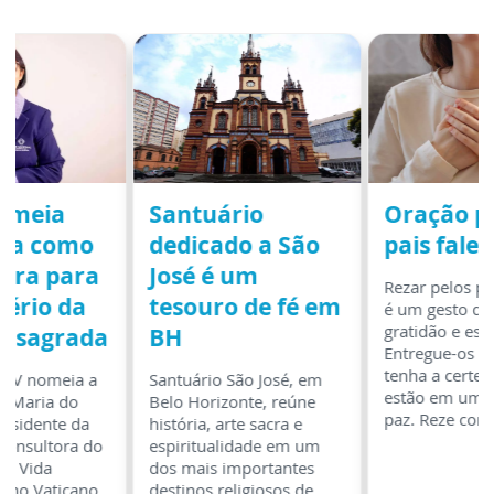
omeia
Santuário
Oração p
ira como
dedicado a São
pais falec
tora para
José é um
Rezar pelos pa
tério da
tesouro de fé em
é um gesto de
gratidão e esp
onsagrada
BH
Entregue-os a
tenha a certez
XIV nomeia a
Santuário São José, em
estão em um l
r. Maria do
Belo Horizonte, reúne
paz. Reze com 
residente da
história, arte sacra e
consultora do
espiritualidade em um
da Vida
dos mais importantes
 no Vaticano.
destinos religiosos de