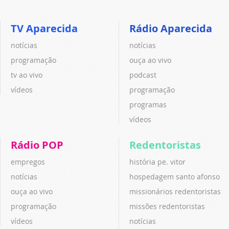
TV Aparecida
Rádio Aparecida
notícias
notícias
programação
ouça ao vivo
tv ao vivo
podcast
vídeos
programação
programas
vídeos
Rádio POP
Redentoristas
empregos
história pe. vitor
notícias
hospedagem santo afonso
ouça ao vivo
missionários redentoristas
programação
missões redentoristas
vídeos
notícias