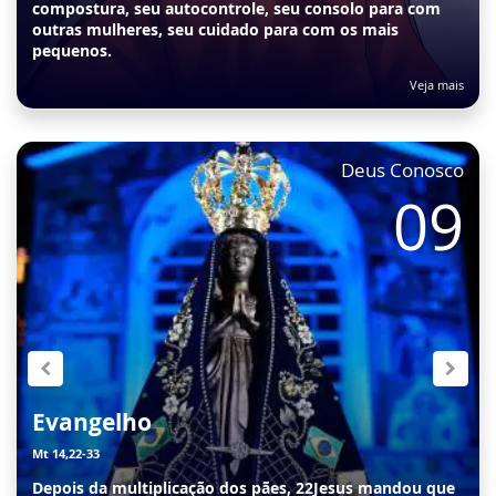
compostura, seu autocontrole, seu consolo para com
outras mulheres, seu cuidado para com os mais
pequenos.
Veja mais
Deus Conosco
8
09
Evangelho
Mt 14,22-33
Depois da multiplicação dos pães, 22Jesus mandou que