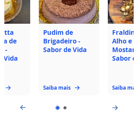
otta
Pudim de
Fraldin
da de
Brigadeiro -
Alho e
a -
Sabor de Vida
Mostard
e Vida
Sabor d
s
Saiba mais
Saiba mai