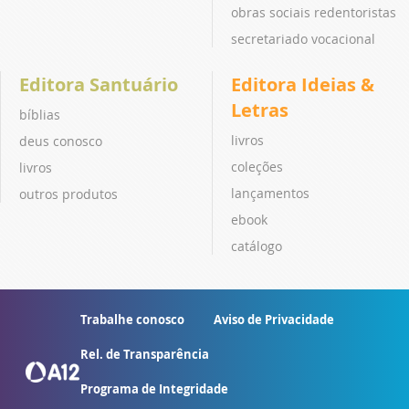
obras sociais redentoristas
secretariado vocacional
Editora Santuário
Editora Ideias &
Letras
bíblias
livros
deus conosco
coleções
livros
lançamentos
outros produtos
ebook
catálogo
Trabalhe conosco
Aviso de Privacidade
Rel. de Transparência
Programa de Integridade