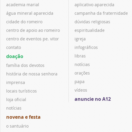
academia marial
aplicativo aparecida
água mineral aparecida
campanha da fraternidade
cidade do romeiro
dúvidas religiosas
centro de apoio ao romeiro
espiritualidade
centro de eventos pe. vitor
igreja
contato
infográficos
doação
libras
notícias
família dos devotos
orações
história de nossa senhora
papa
imprensa
vídeos
locais turísticos
anuncie no A12
loja oficial
notícias
novena e festa
o santuário