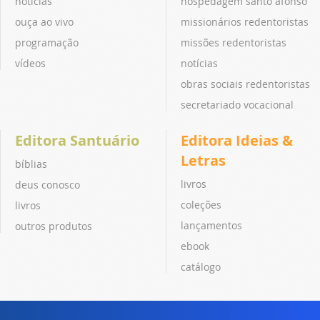
notícias
hospedagem santo afonso
ouça ao vivo
missionários redentoristas
programação
missões redentoristas
vídeos
notícias
obras sociais redentoristas
secretariado vocacional
Editora Santuário
Editora Ideias &
Letras
bíblias
livros
deus conosco
coleções
livros
lançamentos
outros produtos
ebook
catálogo