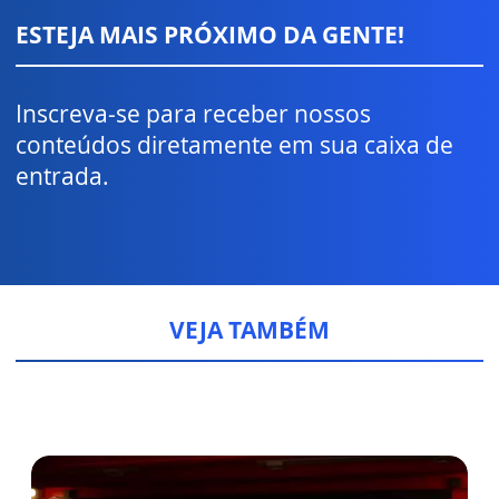
ESTEJA MAIS PRÓXIMO DA GENTE!
Inscreva-se para receber nossos
conteúdos diretamente em sua caixa de
entrada.
VEJA TAMBÉM