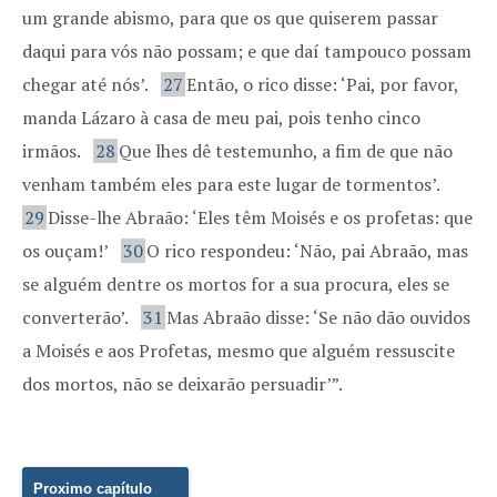
um grande abismo, para que os que quiserem passar
daqui para vós não possam; e que daí tampouco possam
chegar até nós’.
27
Então, o rico disse: ‘Pai, por favor,
manda Lázaro à casa de meu pai, pois tenho cinco
irmãos.
28
Que lhes dê testemunho, a fim de que não
venham também eles para este lugar de tormentos’.
29
Disse-lhe Abraão: ‘Eles têm Moisés e os profetas: que
os ouçam!’
30
O rico respondeu: ‘Não, pai Abraão, mas
se alguém dentre os mortos for a sua procura, eles se
converterão’.
31
Mas Abraão disse: ‘Se não dão ouvidos
a Moisés e aos Profetas, mesmo que alguém ressuscite
dos mortos, não se deixarão persuadir’”.
Proximo capítulo