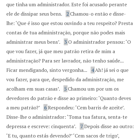
que tinha um administrador. Este foi acusado perante
ele de dissipar seus bens.
2
Chamou-o então e disse-
lhe: ‘Que é isso que estou ouvindo a teu respeito? Presta
contas de tua administração, porque não podes mais
administrar meus bens’.
3
O administrador pensou: ‘O
que vou fazer, já que meu patrão retira de mim a
administração? Para ser lavrador, não tenho saúde...
Ficar mendigando, sinto vergonha...
4
Ah! já sei o que
vou fazer, para que, despedido da administração, me
acolham em suas casas’.
5
Chamou um por um os
devedores do patrão e disse ao primeiro: ‘Quanto deves
a meu patrão?’
6
Respondeu: ‘Cem barris de azeite’.
Disse-lhe o administrador: ‘Toma tua fatura, senta-te
depressa e escreve: cinquenta’.
7
Depois disse ao outro:
‘E tu, quanto estás devendo?’ ‘Cem sacos de trigo’,