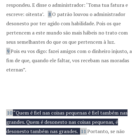
respondeu. E disse o administrador: ‘Toma tua fatura e
escreve: oitenta’.
8
O patrão louvou o administrador
desonesto por ter agido com habilidade. Pois os que
pertencem a este mundo são mais hábeis no trato com
seus semelhantes do que os que pertencem à luz.
9
Pois eu vos digo: fazei amigos com o dinheiro injusto, a
fim de que, quando ele faltar, vos recebam nas moradas
eternas”.
A fidelidade a Deus.
10
“Quem é fiel nas coisas pequenas é fiel também nas
grandes. Quem é desonesto nas coisas pequenas, é
desonesto também nas grandes.
11
Portanto, se não