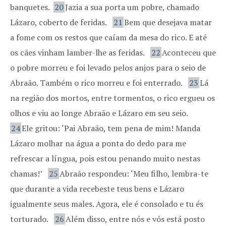
banquetes.
20
Jazia a sua porta um pobre, chamado
Lázaro, coberto de feridas.
21
Bem que desejava matar
a fome com os restos que caíam da mesa do rico. E até
os cães vinham lamber-lhe as feridas.
22
Aconteceu que
o pobre morreu e foi levado pelos anjos para o seio de
Abraão. Também o rico morreu e foi enterrado.
23
Lá
na região dos mortos, entre tormentos, o rico ergueu os
olhos e viu ao longe Abraão e Lázaro em seu seio.
24
Ele gritou: ‘Pai Abraão, tem pena de mim! Manda
Lázaro molhar na água a ponta do dedo para me
refrescar a língua, pois estou penando muito nestas
chamas!’
25
Abraão respondeu: ‘Meu filho, lembra-te
que durante a vida recebeste teus bens e Lázaro
igualmente seus males. Agora, ele é consolado e tu és
torturado.
26
Além disso, entre nós e vós está posto