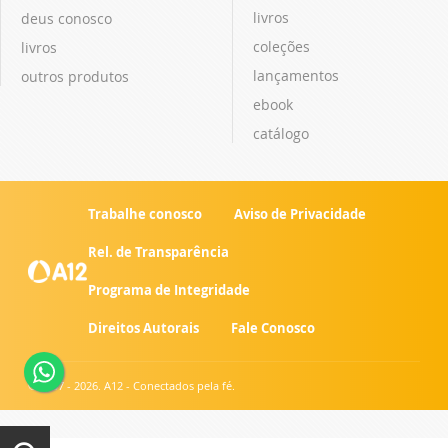
livros
deus conosco
coleções
livros
lançamentos
outros produtos
ebook
catálogo
Trabalhe conosco
Aviso de Privacidade
Rel. de Transparência
Programa de Integridade
Direitos Autorais
Fale Conosco
© 2007 - 2026. A12 - Conectados pela fé.