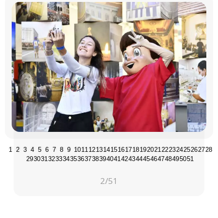
1
2
3
4
5
6
7
8
9
10
11
12
13
14
15
16
17
18
19
20
21
22
23
24
25
26
27
28
29
30
31
32
33
34
35
36
37
38
39
40
41
42
43
44
45
46
47
48
49
50
51
2
/51