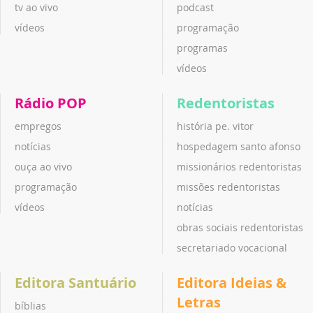
tv ao vivo
podcast
vídeos
programação
programas
vídeos
Rádio POP
Redentoristas
empregos
história pe. vitor
notícias
hospedagem santo afonso
ouça ao vivo
missionários redentoristas
programação
missões redentoristas
vídeos
notícias
obras sociais redentoristas
secretariado vocacional
Editora Santuário
Editora Ideias &
Letras
bíblias