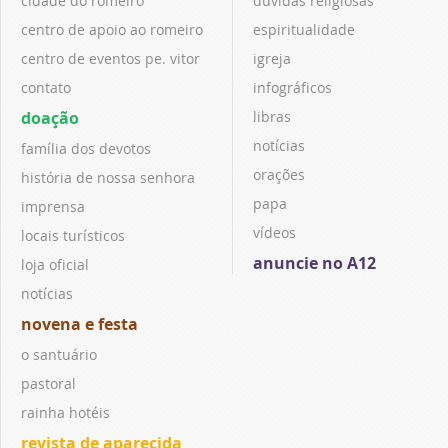
cidade do romeiro
dúvidas religiosas
centro de apoio ao romeiro
espiritualidade
centro de eventos pe. vitor
igreja
contato
infográficos
doação
libras
notícias
família dos devotos
orações
história de nossa senhora
papa
imprensa
vídeos
locais turísticos
anuncie no A12
loja oficial
notícias
novena e festa
o santuário
pastoral
rainha hotéis
revista de aparecida