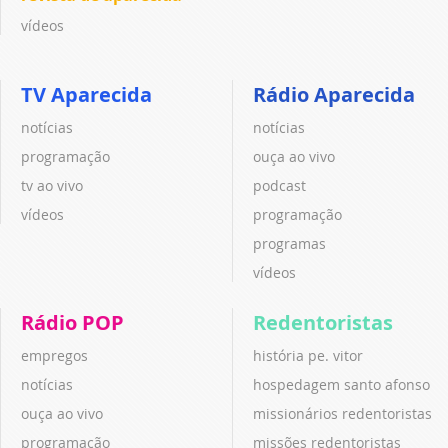
vídeos
TV Aparecida
Rádio Aparecida
notícias
notícias
programação
ouça ao vivo
tv ao vivo
podcast
vídeos
programação
programas
vídeos
Rádio POP
Redentoristas
empregos
história pe. vitor
notícias
hospedagem santo afonso
ouça ao vivo
missionários redentoristas
programação
missões redentoristas