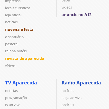
papa
imprensa
vídeos
locais turísticos
anuncie no A12
loja oficial
notícias
novena e festa
o santuário
pastoral
rainha hotéis
revista de aparecida
vídeos
TV Aparecida
Rádio Aparecida
notícias
notícias
programação
ouça ao vivo
tv ao vivo
podcast