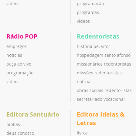
vídeos
programação
programas
vídeos
Rádio POP
Redentoristas
empregos
história pe. vitor
notícias
hospedagem santo afonso
ouça ao vivo
missionários redentoristas
programação
missões redentoristas
vídeos
notícias
obras sociais redentoristas
secretariado vocacional
Editora Santuário
Editora Ideias &
Letras
bíblias
livros
deus conosco