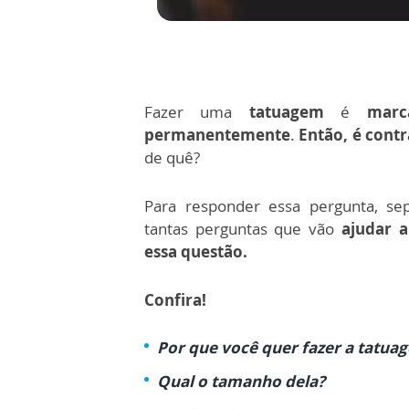
Fazer uma
tatuagem
é
mar
permanentemente
.
Então, é contr
de quê?
Para responder essa pergunta, se
tantas perguntas que vão
ajudar a 
essa questão.
Confira!
Por que você quer fazer a tatua
Qual o tamanho dela?