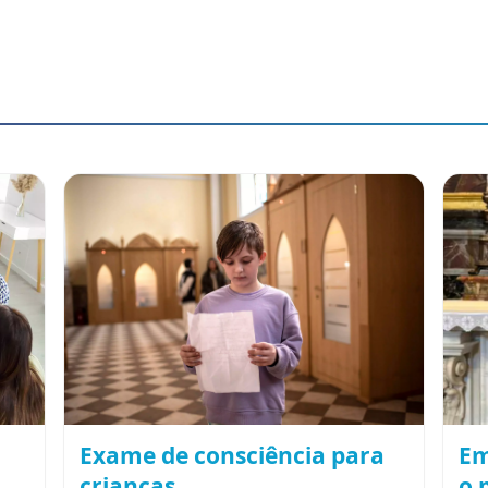
Exame de consciência para
Em
crianças
o 