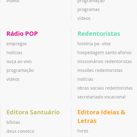
vídeos
programação
programas
vídeos
Rádio POP
Redentoristas
empregos
história pe. vitor
notícias
hospedagem santo afonso
ouça ao vivo
missionários redentoristas
programação
missões redentoristas
vídeos
notícias
obras sociais redentoristas
secretariado vocacional
Editora Santuário
Editora Ideias &
Letras
bíblias
livros
deus conosco