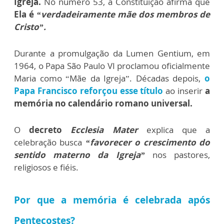
Igreja.
No número 53, a Constituição afirma que
Ela é
“verdadeiramente mãe dos membros de
Cristo”.
Durante a promulgação da Lumen Gentium, em
1964, o Papa São Paulo VI proclamou oficialmente
Maria como “Mãe da Igreja”.
Décadas depois,
o
Papa Francisco reforçou esse título
ao inserir
a
memória no calendário romano universal.
O
decreto
Ecclesia Mater
explica que a
celebração busca
“favorecer o crescimento do
sentido materno da Igreja”
nos pastores,
religiosos e fiéis.
Por que a memória é celebrada após
Pentecostes?