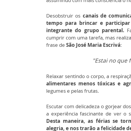
assumindo com mais consciência o no
Desobstruir os
canais de comunic
tempo para brincar e participa
integrante do grupo parental.
Fa
cumprir com uma tarefa, mas realiz
frase de
São José Maria Escrivá
:
"Estai no que f
Relaxar sentindo o corpo, a respiraç
alimentares menos tóxicas e agr
legumes e pelas frutas.
Escutar com delicadeza o gorjear dos
a experiência fascinante de ver o 
Desta maneira, as férias se t
alegria, e nos trarão a felicidade 