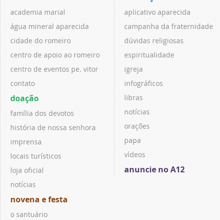
academia marial
aplicativo aparecida
água mineral aparecida
campanha da fraternidade
cidade do romeiro
dúvidas religiosas
centro de apoio ao romeiro
espiritualidade
centro de eventos pe. vitor
igreja
contato
infográficos
doação
libras
notícias
família dos devotos
orações
história de nossa senhora
papa
imprensa
vídeos
locais turísticos
anuncie no A12
loja oficial
notícias
novena e festa
o santuário