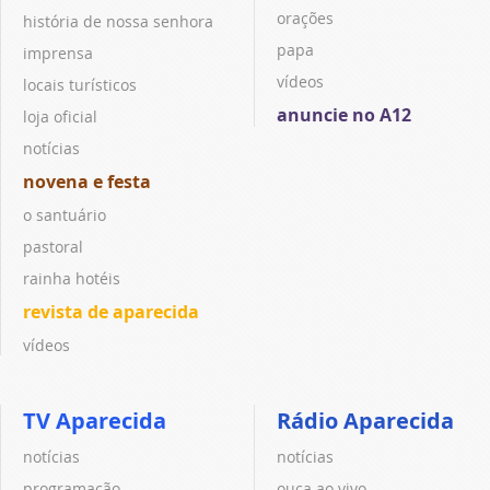
orações
história de nossa senhora
papa
imprensa
vídeos
locais turísticos
anuncie no A12
loja oficial
notícias
novena e festa
o santuário
pastoral
rainha hotéis
revista de aparecida
vídeos
TV Aparecida
Rádio Aparecida
notícias
notícias
programação
ouça ao vivo