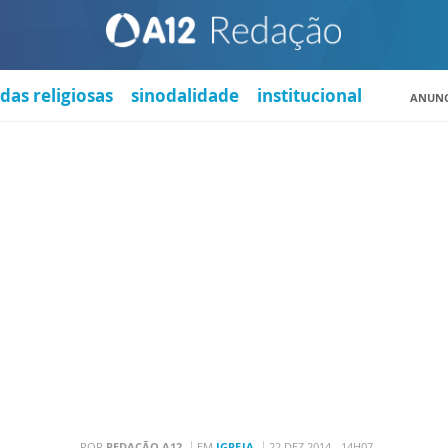
das religiosas
sinodalidade
institucional
ANUNC
POR
REDAÇÃO A12
EM
IGREJA
22 DEZ 2014 - 14H07