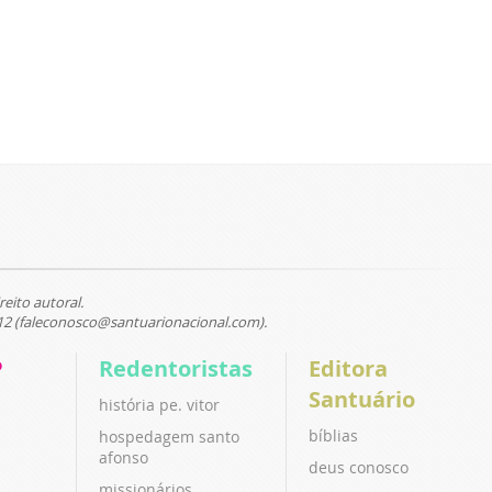
reito autoral.
12 (faleconosco@santuarionacional.com).
P
Redentoristas
Editora
Santuário
história pe. vitor
bíblias
hospedagem santo
afonso
deus conosco
missionários