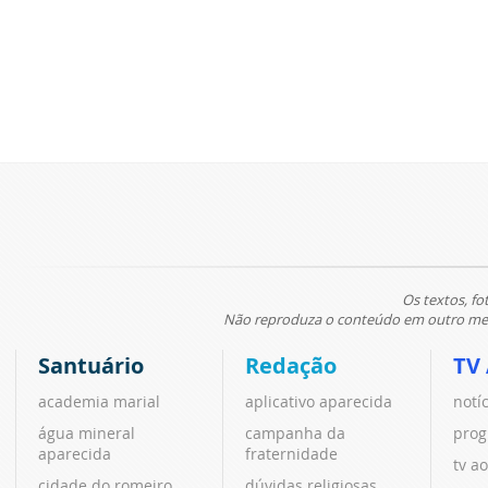
Os textos, fo
Não reproduza o conteúdo em outro meio
Santuário
Redação
TV
academia marial
aplicativo aparecida
notí
água mineral
campanha da
prog
aparecida
fraternidade
tv ao
cidade do romeiro
dúvidas religiosas