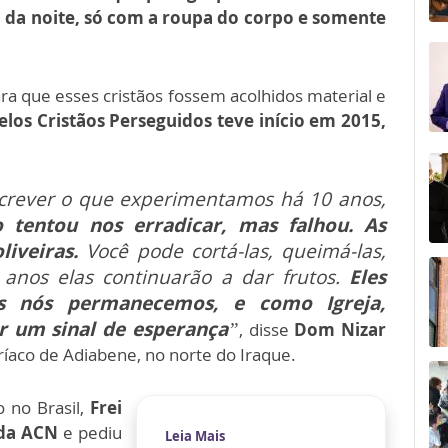
 da noite, só com a roupa do corpo e somente
ara que esses cristãos fossem acolhidos material e
los Cristãos Perseguidos teve início em 2015,
crever o que experimentamos há 10 anos,
 tentou nos erradicar, mas falhou. As
liveiras.
Você pode cortá-las, queimá-las,
anos elas continuarão a dar frutos.
Eles
s nós permanecemos, e como Igreja,
r um sinal de esperança
”
, disse
Dom Nizar
ríaco de Adiabene, no norte do Iraque.
 no Brasil,
Frei
 da ACN
e pediu
Leia Mais