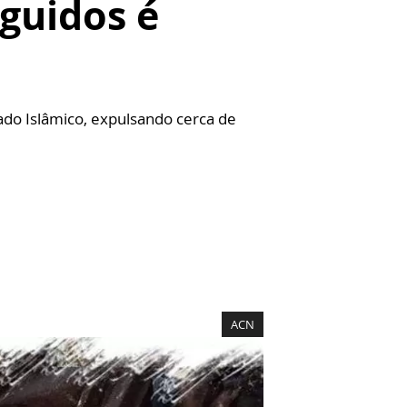
eguidos é
tado Islâmico, expulsando cerca de
ACN