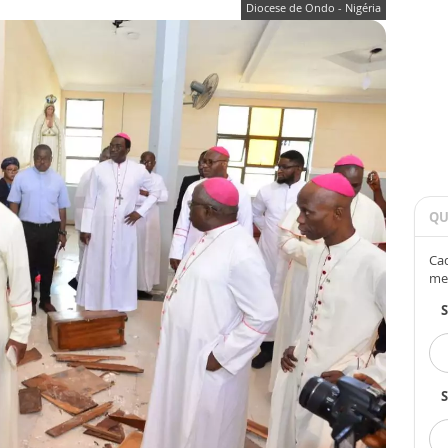
Diocese de Ondo - Nigéria
QU
Cad
me
S