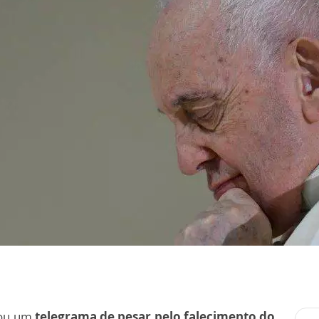
viou um
telegrama de pesar pelo falecimento do