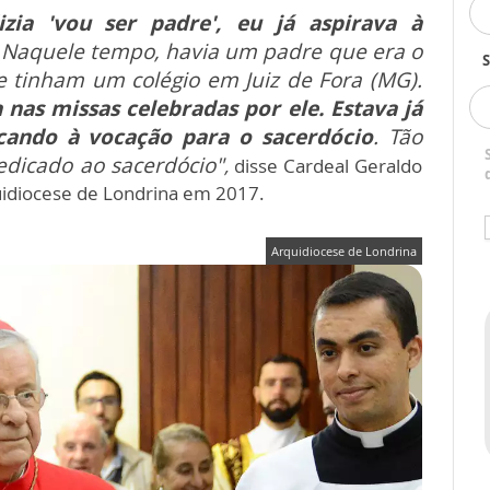
zia 'vou ser padre', eu já aspirava à
. Naquele tempo, havia um padre que era o
S
ue tinham um colégio em Juiz de Fora (MG).
 nas missas celebradas por ele. Estava já
ando à vocação para o sacerdócio
. Tão
edicado ao sacerdócio"
,
disse Cardeal Geraldo
uidiocese de Londrina em 2017.
Arquidiocese de Londrina