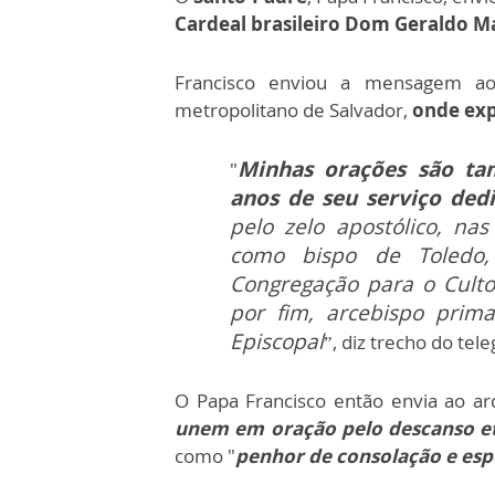
Cardeal brasileiro Dom Geraldo Ma
Francisco enviou a mensagem 
metropolitano de Salvador,
onde exp
Minhas orações são ta
"
anos de seu serviço ded
pelo zelo apostólico, na
como bispo de Toledo, 
Congregação para o Culto
por fim, arcebispo prima
Episcopal
”, diz trecho do tel
O Papa Francisco então envia ao a
unem em oração pelo descanso e
como "
penhor de consolação e esp