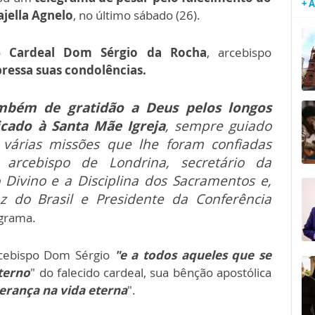
+ 
jella Agnelo
, no último sábado (26).
ao
Cardeal Dom Sérgio da Rocha
, arcebispo
ressa suas condolências.
mbém de gratidão a Deus pelos longos
icado à Santa Mãe Igreja
, sempre guiado
s várias missões que lhe foram confiadas
arcebispo de Londrina, secretário da
 Divino e a Disciplina dos Sacramentos e,
z do Brasil e Presidente da Conferência
egrama.
rcebispo Dom Sérgio
"e a todos aqueles que se
terno
" do falecido cardeal, sua bênção apostólica
erança na vida eterna
".