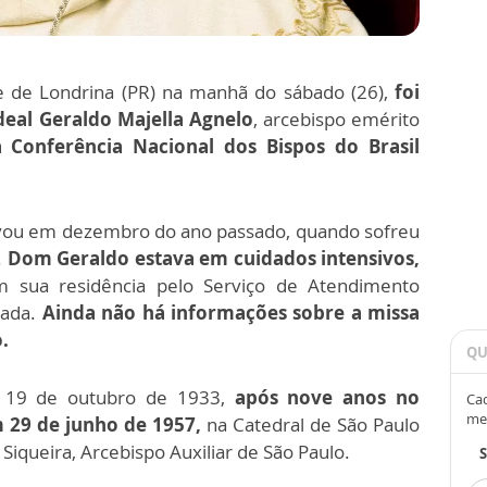
e de Londrina (PR) na manhã do sábado (26),
foi
eal Geraldo Majella Agnelo
, arcebispo emérito
a Conferência Nacional dos Bispos do Brasil
avou em dezembro do ano passado, quando sofreu
.
Dom Geraldo estava em cuidados intensivos,
m sua residência pelo Serviço de Atendimento
zada.
Ainda não há informações sobre a missa
.
QU
m 19 de outubro de 1933,
após nove anos no
Cad
me
 29 de junho de 1957,
na Catedral de São Paulo
Siqueira, Arcebispo Auxiliar de São Paulo.