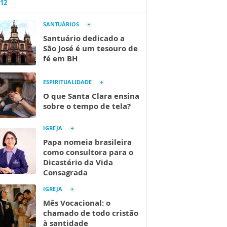
A12
SANTUÁRIOS
Santuário dedicado a
São José é um tesouro de
fé em BH
ESPIRITUALIDADE
O que Santa Clara ensina
sobre o tempo de tela?
IGREJA
Papa nomeia brasileira
como consultora para o
Dicastério da Vida
Consagrada
IGREJA
Mês Vocacional: o
chamado de todo cristão
à santidade