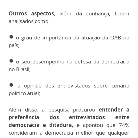
Outros aspectos
, além da confiança, foram
analisados como:
o grau de importância da atuação da OAB no
fiber_manual_record
país;
o seu desempenho na defesa da democracia
fiber_manual_record
no Brasil;
a opinião dos entrevistados sobre cenário
fiber_manual_record
político atual;
Além disso, a pesquisa procurou
entender a
preferência dos entrevistados entre
democracia e ditadura,
e apontou que 74%
consideram a democracia melhor que qualquer