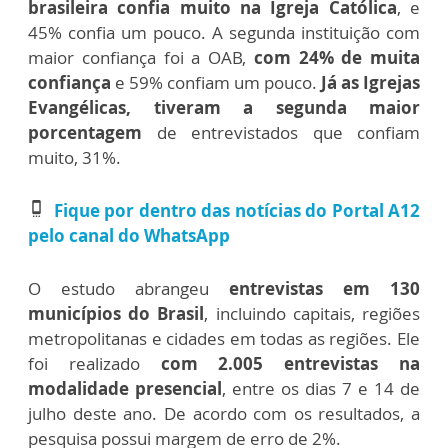
brasileira confia muito na Igreja Católica
, e
45% confia um pouco. A segunda instituição com
maior confiança foi a OAB,
com 24% de muita
confiança
e 59% confiam um pouco.
Já as Igrejas
Evangélicas, tiveram a segunda maior
porcentagem
de entrevistados que confiam
muito, 31%.
Fique por dentro das notícias do Portal A12
settings_cell
pelo canal do WhatsApp
O estudo abrangeu
entrevistas em 130
municípios do Brasil
, incluindo capitais, regiões
metropolitanas e cidades em todas as regiões. Ele
foi realizado
com 2.005 entrevistas na
modalidade presencial
, entre os dias 7 e 14 de
julho deste ano. De acordo com os resultados, a
pesquisa possui margem de erro de 2%.