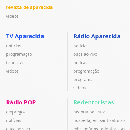
revista de aparecida
vídeos
TV Aparecida
Rádio Aparecida
notícias
notícias
programação
ouça ao vivo
tv ao vivo
podcast
vídeos
programação
programas
vídeos
Rádio POP
Redentoristas
empregos
história pe. vitor
notícias
hospedagem santo afonso
ouça ao vivo
missionários redentoristas