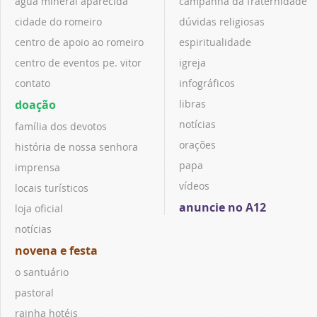
água mineral aparecida
campanha da fraternidade
cidade do romeiro
dúvidas religiosas
centro de apoio ao romeiro
espiritualidade
centro de eventos pe. vitor
igreja
contato
infográficos
doação
libras
notícias
família dos devotos
orações
história de nossa senhora
papa
imprensa
vídeos
locais turísticos
anuncie no A12
loja oficial
notícias
novena e festa
o santuário
pastoral
rainha hotéis